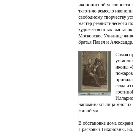
иконописной условности в
тяготило ремесло иконопи
свободному творчеству у
мастер реалистического п
художественных выставок.
Московское Училище живо
братья Павел и Александр
Самая п
установ
иконы «
пожаров
принадл
сюда из 
гостино
Илларио
напоминают лица многих с
живой ум.
В обстановке дома сохран
Прасковьи Тихоновны. Бол