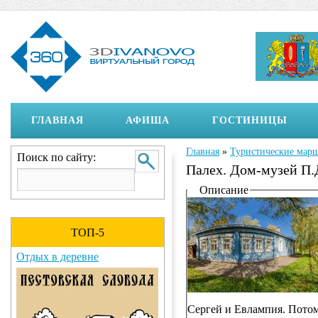
ГЛАВНАЯ
АФИША
ГОСТИНИЦЫ
Главная
»
Туристические мар
Вы здесь
Поиск по сайту:
Палех. Дом-музей П.
Отображение на страни
Описание
ТОП-5
Отдых в деревне
Сергей и Евлампия. Потом