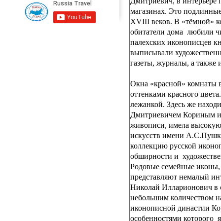
Дмитриевич, в интерьере 
магазинах. Это подлинные
XVIII веков. В «тёмной» к
обитатели дома любили чи
палехских иконописцев кн
выписывали художественну
газеты, журналы, а также
Окна «красной» комнаты в
оттенками красного цвета
лежанкой. Здесь же наход
Дмитриевичем Кориным и 
живописи, имела высокую 
искусств имени А.С.Пушк
коллекцию русской иконоп
обширности и художествен
Родовые семейные иконы,
представляют немалый инт
Николай Илларионович в 
небольшим количеством на
иконописной династии Ко
особенностями которого я