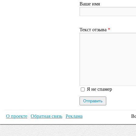
Ваше имя
Текст отзыва
*
Я спамер
Я не спамер
О проекте
Обратная связь
Реклама
Вс