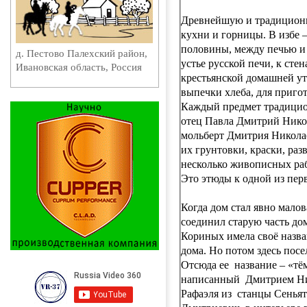
Древнейшую и традиционну
кухни и горницы. В избе –
половины, между печью и 
д. Пестово Палехский район,
устье русской печи, к сте
Ивановская область, Россия
крестьянской домашней ут
выпечки хлеба, для приго
Каждый предмет традицион
отец Павла Дмитрий Нико
мольберт Дмитрия Николае
их грунтовки, краски, ра
несколько живописных раб
Это этюды к одной из пер
Когда дом стал явно мало
соединил старую часть до
Кориных имела своё назва
дома. Но потом здесь пос
Отсюда ее название – «тё
написанный Дмитрием Ник
Рафаэля из станцы Сеньяту