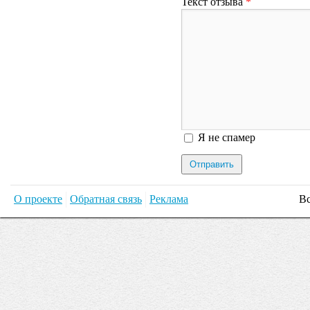
Текст отзыва
*
Я спамер
Я не спамер
О проекте
Обратная связь
Реклама
Вс