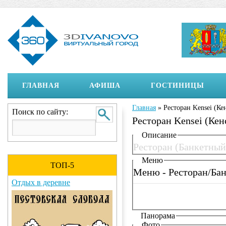
ГЛАВНАЯ
АФИША
ГОСТИНИЦЫ
Главная
»
Ресторан Kensei (Ке
Вы здесь
Поиск по сайту:
Ресторан Kensei (Кен
Отображение на страни
Описание
Ресторан (Банкетный 
Меню
ТОП-5
Меню - Ресторан/Ба
Отдых в деревне
Панорама
Фото