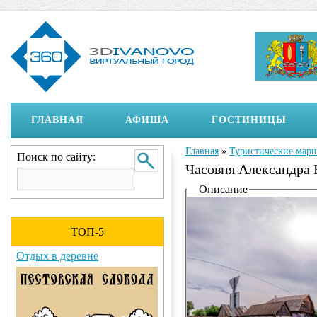
ГЛАВНАЯ
АФИША
ГОСТИНИЦЫ
Главная
»
Туристические мар
Вы здесь
Поиск по сайту:
Часовня Александра 
Отображение на страни
Описание
ТОП-5
Отдых в деревне