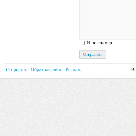
Я спамер
Я не спамер
О проекте
Обратная связь
Реклама
Вс