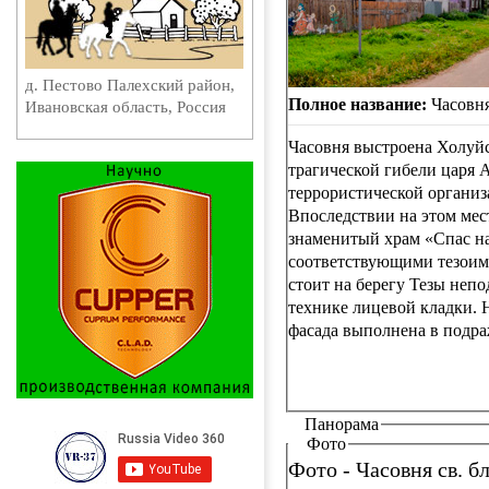
д. Пестово Палехский район,
Полное название:
Часовня
Ивановская область, Россия
Часовня выстроена Холуйс
трагической гибели царя А
террористической организ
Впоследствии на этом мес
знаменитый храм «Спас на
соответствующими тезоиме
стоит на берегу Тезы неп
технике лицевой кладки. 
фасада выполнена в подра
Панорама
Фото
Фото - Часовня св. бл