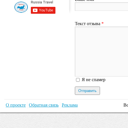
Текст отзыва
*
Я спамер
Я не спамер
О проекте
Обратная связь
Реклама
Вс