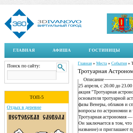
ГЛАВНАЯ
АФИША
ГОСТИНИЦЫ
Главная
»
Места
»
События
»
Вы здесь
Поиск по сайту:
Тротуарная Астроном
Отображение на страни
Описание
25 апреля, с 20.00 до 23.
акция "Тротуарная астрон
ТОП-5
основателя тротуарной ас
фазы Венеры, облаков и с
Отдых в деревне
вопросы по астрономии и 
Тротуарная астрономия —
Он заключается в том, чт
название) и приглашают п