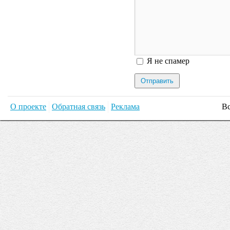
Я спамер
Я не спамер
О проекте
Обратная связь
Реклама
Вс