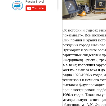
Об истории и судьбах эти
показывает». Все экспона
Они помнят и хранят ист
рождения города Иваново
Приходите и узнайте боль
раритетных свидетелей п
«Фердинанд Эрнеке», гра
ХХ века; коллекция заруб
костях» с начала века и д
радио 1920-1960-х годов;
телевизоры и немного фот
выставки будут проходить
проиллюстрирована подбор
1960-х годов. Также вы у
мемориальную экспозицию
облисполкома А.К. Фролов