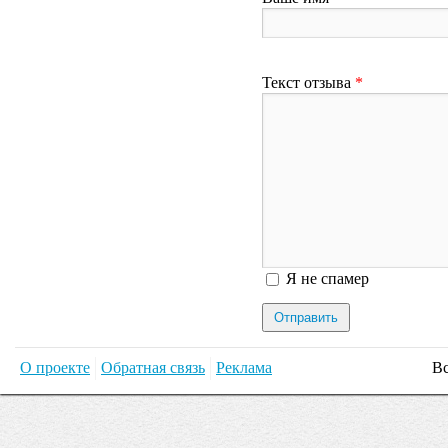
Текст отзыва
*
Я спамер
Я не спамер
О проекте
Обратная связь
Реклама
Вс