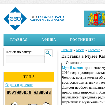
ГЛАВНАЯ
АФИША
ГОСТИНИЦЫ
Главная
»
Места
»
События
»
Вы здесь
Поиск по сайту:
Выставка в Музее 
Отображение на страни
Описание
Музей камня
при школе-м
2016 года проводит вы
ТОП-5
Человек всегда мечтал об 
воспроизводить звук и гол
Отдых в деревне
Эдисон изобрел записыва
представил широкой публ
научились передавать рад
шарманки и музыкальной ш