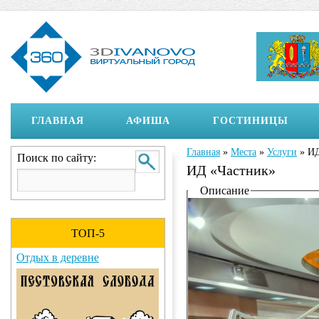
ГЛАВНАЯ
АФИША
ГОСТИНИЦЫ
Главная
»
Места
»
Услуги
»
ИД
Вы здесь
Поиск по сайту:
ИД «Частник»
Отображение на страни
Описание
ТОП-5
Отдых в деревне