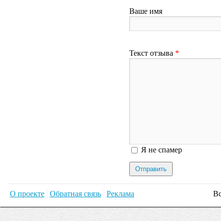
Ваше имя
Текст отзыва
*
Я спамер
Я не спамер
О проекте
Обратная связь
Реклама
Вс