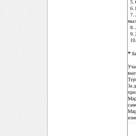
5. 
6. 
7. 
мыл
8. 
9. 
10.
*
Б
Уча
вые
Тур
За 
при
Мар
сам
Мар
изм