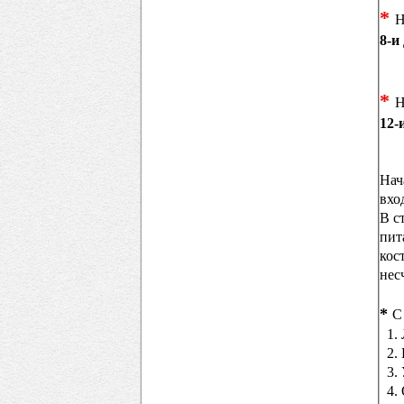
*
Н
8-и
Це
*
Н
12-
Це
Нач
вхо
В с
пит
кос
нес
*
С
1. 
2. 
3. 
4. 