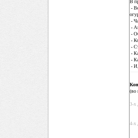
В п
- В
огу
- Ч
- А
- О
- К
- С
- К
- К
- И
Кон
(во
3-х
Цен
4-х
Цен