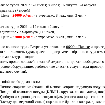
ачало туров 2021 г.: 24 июня; 8 июля; 16 августа; 24 августа
 дневные
(7 ночей)
на -
24000 р./чел.
(в туре макс. 8 чел., мин. 3 чел.).
ачало туров 2021 г.: 12 июля и 2 августа
и дневные
- 2 маршрута (11 ночей)
на -
27000 р./чел.
(в туре макс. 8 чел., мин. 3 чел.).
ало конного тура - Встреча участников в
06:00 в Палехе
и проезд
дит в стоимость тура), далее по программе выбранного тура (см.
тоимость тура входит:
ание, прокат лошадей и конной амуниции, прокат необходимого 
тровое оборудование, рыболовные снасти), услуги гида-проводни
частного случая).
 собой необходимо взять:
Личное снаряжение (спальный мешок, коврик, надувную подуш
Походный комплект посуды (КЛМН - кружка, ложка, миска, нож
Удобную и хорошо разношенную обувь (сапоги или кроссовки + 
Одежду для верховой езды (спортивные брюки, свитера, дождеви