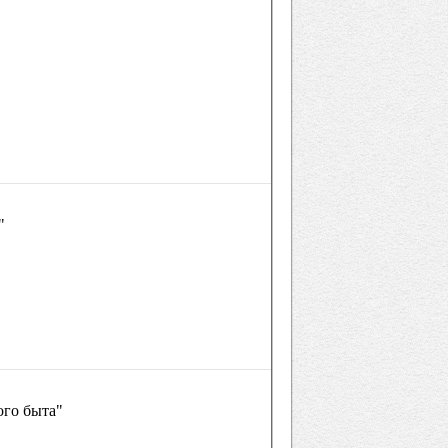
"
ого быта"