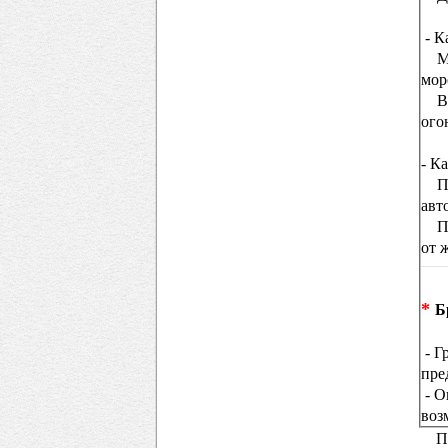
- К
Мол
мор
Все
ого
- К
Про
авт
Про
от 
*
Б
- Г
пре
- О
воз
П