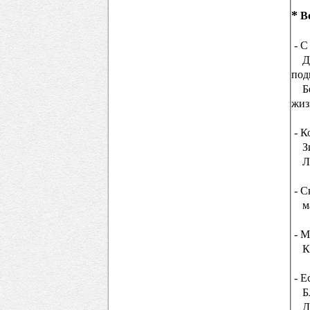
*
В
- С
Дет
под
Без
жиз
- К
Зим
Лет
- С
мак
- М
К с
- Е
Бли
Дор