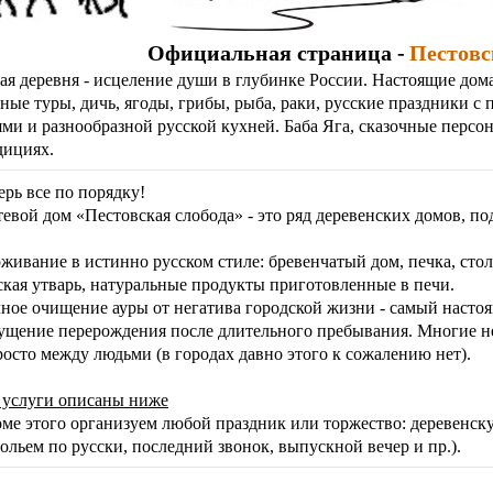
Официальная страница -
Пестовс
ая деревня - исцеление души в глубинке России. Настоящие дома
ные туры, дичь, ягоды, грибы, рыба, раки, русские праздники с
ями и разнообразной русской кухней. Баба Яга, сказочные персон
дициях.
ерь все по порядку!
тевой дом «Пестовская слобода» - это ряд деревенских домов, п
.
живание в истинно русском стиле: бревенчатый дом, печка, стол,
ская утварь, натуральные продукты приготовленные в печи.
ное очищение ауры от негатива городской жизни - самый насто
щение перерождения после длительного пребывания. Многие не 
росто между людьми (в городах давно этого к сожалению нет).
 услуги описаны ниже
оме этого организуем любой праздник или торжество: деревенску
тольем по русски, последний звонок, выпускной вечер и пр.).