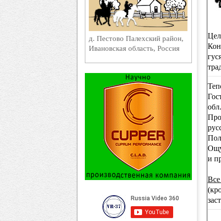
Цел
д. Пестово Палехский район,
Кон
Ивановская область, Россия
гус
тра
Теп
Гос
обл
Про
рус
Пол
Ощу
и п
Все
(кр
зас