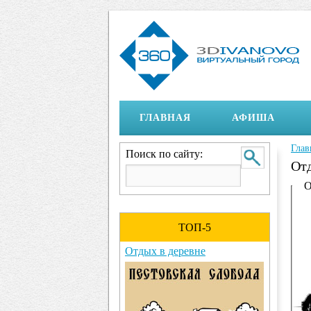
ГЛАВНАЯ
АФИША
Глав
Вы 
Поиск по сайту:
Отд
Ото
О
ТОП-5
Отдых в деревне