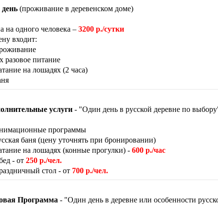
 день
(проживание в деревенском доме)
а на одного человека –
3200 р./сутки
ену входит:
роживание
-х разовое питание
атание на лошадях (2 часа)
аня
олнительные услуги
- "Один день в русской деревне по выбору
нимационные программы
усская баня (цену уточнять при бронировании)
атание на лошадях (конные прогулки) -
600 р./час
бед - от
250 р./чел.
раздничный стол - от
700 р./чел.
овая Программа
- "Один день в деревне или особенности русск