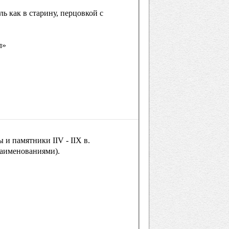
ль как в старину, перцовкой с
л»
 и памятники IIV - IIX в.
наименованиями).