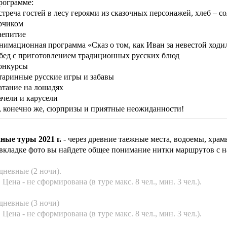
рограмме:
стреча гостей в лесу героями из сказочных персонажей, хлеб – со
рчиком
аепитие
нимационная программа «Сказ о том, как Иван за невестой ходи
бед с приготовлением традиционных русских блюд
онкурсы
таринные русские игры и забавы
атание на лошадях
ачели и карусели
, конечно же, сюрпризы и приятные неожиданности!
ные туры
2021 г.
- через древние таежные места, водоемы, храмы
 вкладке фото вы найдете общее понимание нитки маршрутов с 
 дневные (2 ночи).
а - не сформирована (в туре макс. 8 чел., мин. 3 чел.).
 дневные (3 ночи)
а - не сформирована (в туре макс. 8 чел., мин. 3 чел.).