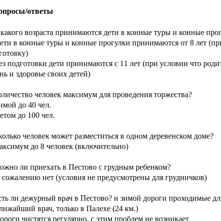
опросы/ответы
 какого возраста принимаются дети в конные туры и конные про
и в конные туры и конные прогулки принимаются от 8 лет (пр
готовку)
 подготовки дети принимаются с 11 лет (при условии что родит
нь и здоровье своих детей)
оличество человек максимум для проведения торжества?
ой до 40 чел.
ом до 100 чел.
колько человек может разместиться в одном деревенском доме?
симум до 8 человек (включительно)
ожно ли приехать в Пестово с грудным ребенком?
ожалению нет (условия не предусмотрены для грудничков)
сть ли дежурный врач в Пестово? и зимой дороги проходимые дл
жайший врач, только в Палехе (24 км.)
оги чистятся регулярно, с этим проблем не возникает