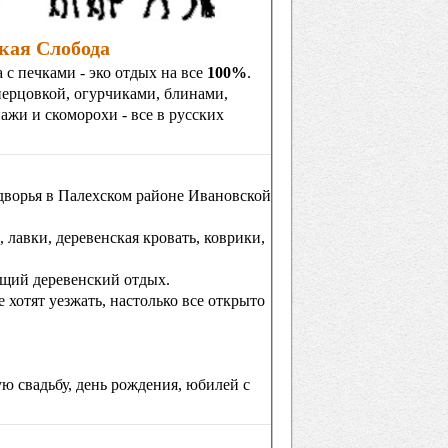
кая Слобода
 с печками - эко отдых на все
100%
.
 перцовкой, огурчиками, блинами,
ажи и скоморохи - все в русских
одворья в Палехском районе Ивановской
 лавки, деревенская кровать, коврики,
ящий деревенский отдых.
хотят уезжать, настолько все открыто
ю свадьбу, день рождения, юбилей с