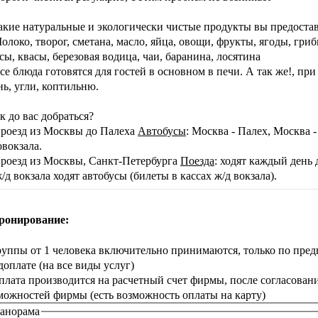
акие натуральные и экологически чистые продукты вы предостав
око, творог, сметана, масло, яйца, овощи, фрукты, ягоды, грибы
сы, квасы, березовая водица, чаи, баранина, лосятина
 блюда готовятся для гостей в основном в печи. А так же!, при
нь, угли, коптильню.
ак до вас добраться?
езд из Москвы до Палеха
Автобусы
: Москва - Палех, Москва
овокзала.
езд из Москвы, Санкт-Петербурга
Поезда
: ходят каждый день 
ж/д вокзала ходят автобусы (билеты в кассах ж/д вокзала).
ронирование:
руппы от 1 человека включительно принимаются, только по пре
доплате (на все виды услуг)
плата производится на расчетный счет фирмы, после согласован
можностей фирмы (есть возможность оплаты на карту)
анорама