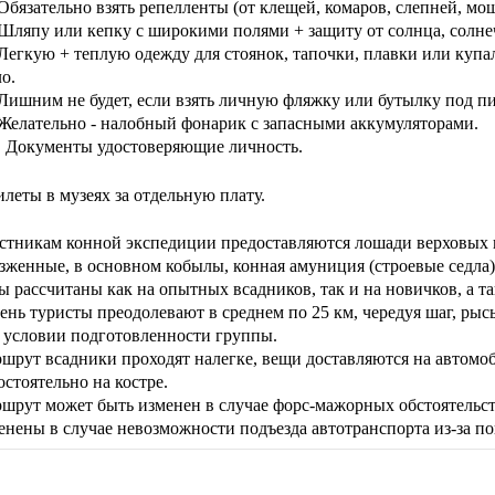
Обязательно взять репелленты (от клещей, комаров, слепней, мош
Шляпу или кепку с широкими полями + защиту от солнца, солне
Легкую + теплую одежду для стоянок, тапочки, плавки или купал
о.
Лишним не будет, если взять личную фляжку или бутылку под пи
Желательно - налобный фонарик с запасными аккумуляторами.
 Документы удостоверяющие личность.
илеты в музеях за отдельную плату.
стникам конной экспедиции предоставляются лошади верховых 
зженные, в основном кобылы, конная амуниция (строевые седла)
ы рассчитаны как на опытных всадников, так и на новичков, а та
день туристы преодолевают в среднем по 25 км, чередуя шаг, рыс
 условии подготовленности группы.
шрут всадники проходят налегке, вещи доставляются на автомо
остоятельно на костре.
шрут может быть изменен в случае форс-мажорных обстоятельст
енены в случае невозможности подъезда автотранспорта из-за п