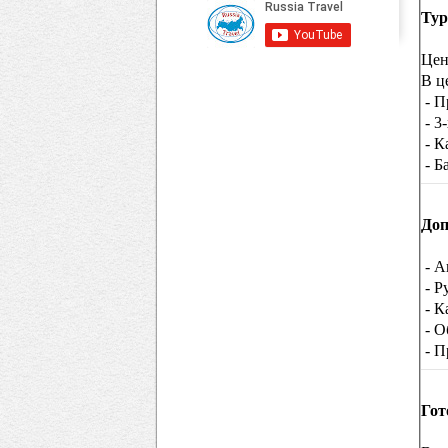
Тур
Цен
В ц
- П
- 3
- К
- Б
Доп
- А
- Р
- К
- О
- П
Гот