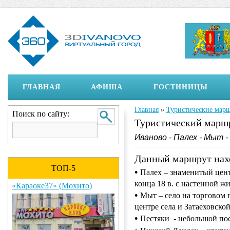
ГЛАВНАЯ
АФИША
ГОСТИНИЦЫ
Главная
»
Туристические мар
Вы здесь
Поиск по сайту:
Туристический марш
Иваново - Палех - Мыт 
Данный маршрут нахо
ТОП-5
•
Палех – знаменитый цент
конца 18 в. с настенной ж
«Караоке37» (Мохито)
•
Мыт – село на торговом 
центре села и Затаеховской 
•
Пестяки - небольшой пос