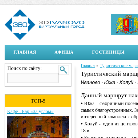
ГЛАВНАЯ
АФИША
ГОСТИНИЦЫ
Главная
»
Туристические мар
Вы здесь
Поиск по сайту:
Туристический марш
Иваново - Южа - Холуй -
Данный маршрут нахо
ТОП-5
•
Южа – фабричный посело
самых благоустроенных. З
Кафе - Бар «За углом»
интересный комплекс фабр
•
Холуй - один из центров
18 в.
•
Борковская пустынь – м