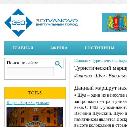
ГЛАВНАЯ
АФИША
ГОСТИНИЦЫ
Главная
»
Туристические мар
Вы здесь
Поиск по сайту:
Туристический марш
Иваново - Шуя - Василье
Данный маршрут нахо
ТОП-5
•
Шуя – один из наиболее 
застройкой центра и уника
Кафе - Бар «За углом»
века. С 1403 г. упоминают
Василий Шуйский. Шую по
памятником является Воскр
высоте колокольня в стра