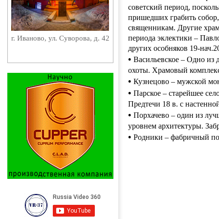
советский период, поскол
пришедших грабить собор,
священникам. Другие храмы
периода эклектики – Пав
г. Иваново, ул. Суворова, д. 42
других особняков 19-нач.2
•
Васильевское – Одно из д
охоты. Храмовый комплекс
•
Кузнецово – мужской мон
•
Парское – старейшее сел
Предтечи 18 в. с настенн
•
Порхачево – один из луч
уровнем архитектуры. Заб
•
Родники – фабричный по