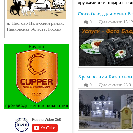
друзьями или подарить сво
Фото блюд для меню Ре
0
Дата съемки: 15.12
Палехский район, Ивановская
г. Иваново, ул. Суворова, д. 42
ссия
Храм во имя Казанско
0
Дата съемки: 26.01