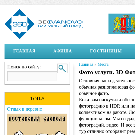
ГЛАВНАЯ
АФИША
ГОСТИНИЦЫ
Главная
»
Места
Вы здесь
Поиск по сайту:
Фото услуги. 3D Фо
Основная наша деятельнос
обычная разноплановая фо
обычное фото.
ТОП-5
Если вам наскучили обычн
фотографию в HDR или нап
ревне
Кафе - Бар «За углом»
коллективом на работе. Л
функционалом. Мы создади
фотографий, видео. И все 
тур отлично отобразит реа