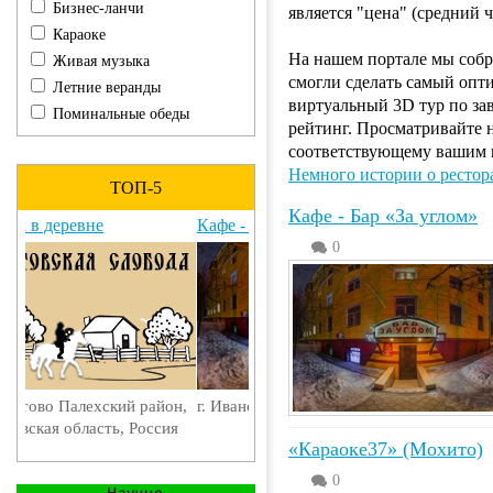
Бизнес-ланчи
является "цена" (средний ч
Караоке
На нашем портале мы собр
Живая музыка
смогли сделать самый опт
Летние веранды
виртуальный 3D тур по за
Поминальные обеды
рейтинг. Просматривайте 
соответствующему вашим 
Немного истории о рестор
ТОП-5
Кафе - Бар «За углом»
Кафе - Бар «За углом»
0
г. Иваново, ул. Суворова, д. 42
«Караоке37» (Мохито)
0