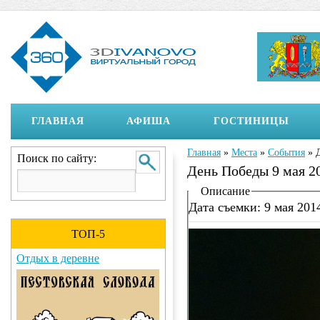
ГЛАВНАЯ
АФИША
ГОСТИНИЦЫ
Главная
»
Места
»
События
»
Вы здесь
Поиск по сайту:
День Победы 9 мая 20
Отображение на страни
Описание
Дата съемки: 9 мая 201
ТОП-5
Отдых в деревне