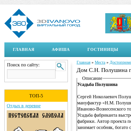
ГЛАВНАЯ
АФИША
ГОСТИНИЦЫ
Главная
»
Места
»
Достоприме
Вы здесь
Поиск по сайту:
Дом С.Н. Полушина г
Отображение на страни
Описание
Усадьба Полушина
ТОП-5
Сергей Николаевич Полуши
мануфактур «Н.М. Полушин
Отдых в деревне
Иваново-Вознесенского т
Усадьба фабриканта выстр
фабрики. Автор проекта п
занимает особняк, богато