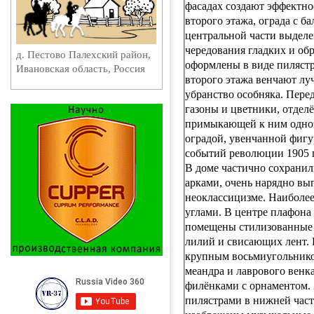
фасадах создают эффектно
второго этажа, ограда с б
центральной части выделе
чередования гладких и об
д. Пестово Палехский район,
оформлены в виде пиляст
Ивановская область, Россия
второго этажа венчают лу
убранство особняка. Перед
газоны и цветники, отдел
примыкающей к ним одноэ
оградой, увенчанной фигу
событий революции 1905 г.
В доме частично сохранил
арками, очень нарядно вы
неоклассицизме. Наиболее
углами. В центре плафона
помещены стилизованные б
лилий и свисающих лент. 
крупным восьмиугольником,
меандра и лаврового вен
филёнками с орнаментом.
пилястрами в нижней част