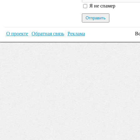
Я спамер
Я не спамер
О проекте
Обратная связь
Реклама
Вс