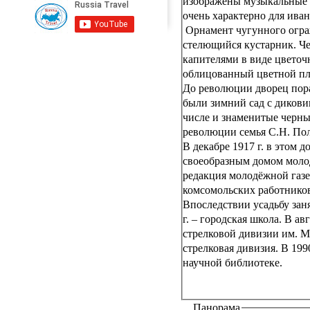
изображены музыкальные и
очень характерно для ива
Орнамент чугунного огра
стелющийся кустарник. Ч
капителями в виде цвето
облицованный цветной пл
До революции дворец пор
были зимний сад с дикови
числе и знаменитые черны
революции семья С.Н. По
В декабре 1917 г. в этом 
своеобразным домом молод
редакция молодёжной газе
комсомольских работнико
Впоследствии усадьбу заня
г. – городская школа. В а
стрелковой дивизии им. М.
стрелковая дивизия. В 19
научной библиотеке.
Панорама