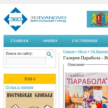
ГЛАВНАЯ
АФИША
ГОСТИНИЦЫ
Главная
»
Места
»
VR Иванов
Вы здесь
Поиск по сайту:
Галерея Парабола - В
Отображение на страни
Описание
ТОП-5
Отдых в деревне