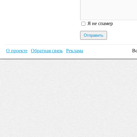
Я спамер
Я не спамер
О проекте
Обратная связь
Реклама
Вс