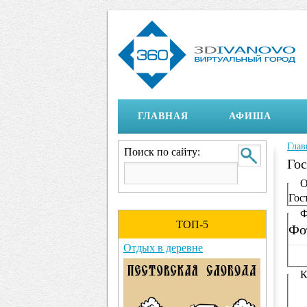
ГЛАВНАЯ
АФИША
Глав
Вы 
Поиск по сайту:
Гос
Ото
О
Гос
Ф
ТОП-5
Фо
Отдых в деревне
К