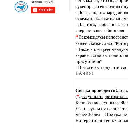
- И каждый, кто сюда прие
сувениры, а еще очищенну
- Доказано, что заряд био
освежать положительными
- Для того, чтобы поездк
энергии вашего биополя
*
Рекомендуем непосредств
вашей сказки, либо Фотог
- Такое видео рекомендуе
экране, тогда вы полност
присутствия"
- В итоге вы получите эмо
НАЯВУ!
Сказка проводится!
, тол
(
*
доступ на территорию го
Количество группы от
30
Если группа не набирается
менее 30 чел. - Поездка не
На территории есть чистый