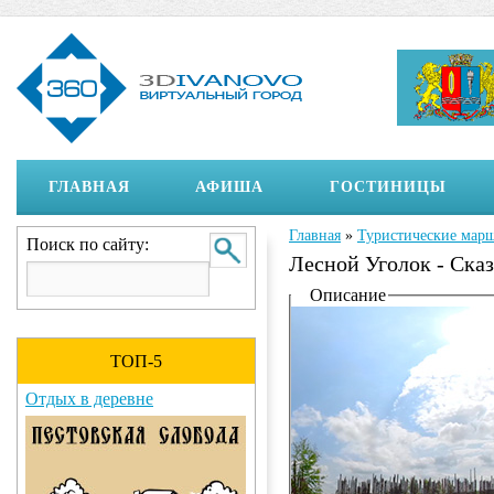
ГЛАВНАЯ
АФИША
ГОСТИНИЦЫ
Главная
»
Туристические мар
Вы здесь
Поиск по сайту:
Лесной Уголок - Сказ
Отображение на страни
Описание
ТОП-5
Отдых в деревне