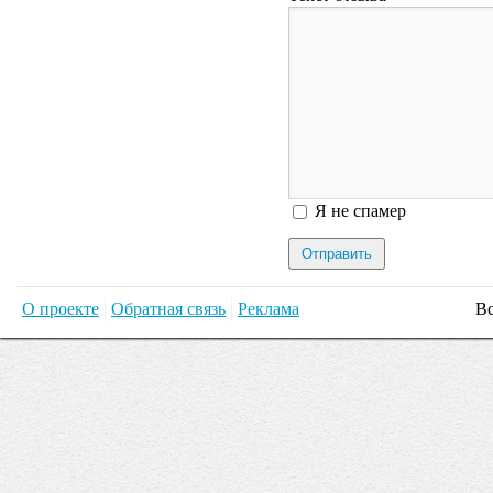
Я спамер
Я не спамер
О проекте
Обратная связь
Реклама
Вс