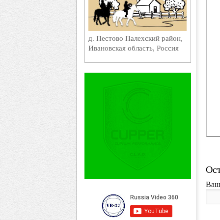
д. Пестово Палехский район,
Ивановская область, Россия
Ост
Ваш