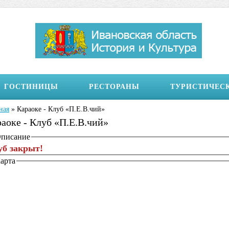
ГОСТИНИЦЫ
РЕСТОРАНЫ
ТУРИСТИЧЕС
ная
»
Караоке - Клуб «П.Е.В.чий»
здесь
аоке - Клуб «П.Е.В.чий»
бражение на странице
писание
уб закрыт!
арта