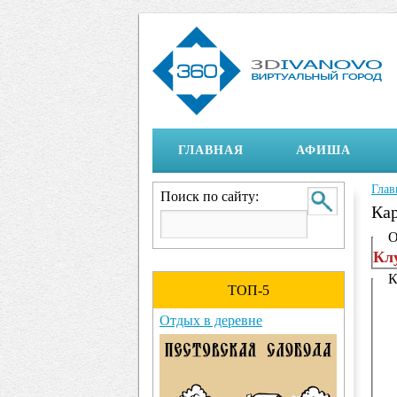
ГЛАВНАЯ
АФИША
Глав
Вы 
Поиск по сайту:
Кар
Ото
О
Кл
К
ТОП-5
Отдых в деревне