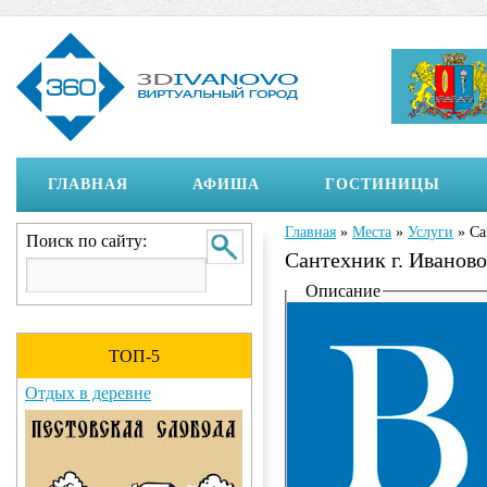
ГЛАВНАЯ
АФИША
ГОСТИНИЦЫ
Главная
»
Места
»
Услуги
»
Са
Вы здесь
Поиск по сайту:
Сантехник г. Иваново
Отображение на страни
Описание
ТОП-5
Отдых в деревне