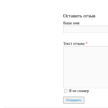
Оставить отзыв
Ваше имя
Текст отзыва
*
Я спамер
Я не спамер