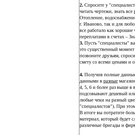
2.
Спросите у "специалист
читать чертежи, знать все
Отопление, водоснабжение
г. Иваново, так и для люб
все работало как хорошие
переплатами в счетах – Зн
3.
Пусть "специалисты" вам
это существенный момент!
позвоните друзьям, спроси
смету со всеми ценами и о
4.
Получив полные данные 
данными в
разные
магазин
4, 5, 6 и более раз выше в
подсовывают дешевый или 
любые чеки на разный цвет
"специалистов"). При этом 
В итоге вы потратите боль
материал, который будет с
различные бригады и фирм