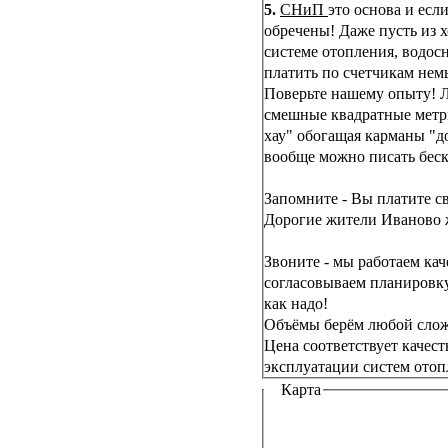
5.
СНиП
это основа и если
обречены! Даже пусть из 
системе отопления, водосн
платить по счетчикам немы
Поверьте нашему опыту! Лю
смешные квадратные метры
хау" обогащая карманы "
вообще можно писать беско
Запомните - Вы платите с
Дорогие жители Иваново ж
Звоните - мы работаем кач
согласовываем планировку 
как надо!
Объёмы берём любой слож
Цена соответствует качест
эксплуатации систем отоп
Карта