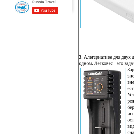
3.
Альтернатива для двух д
одном. Легковес - это зад
Зар
эн
эне
ест
Уст
ре
бе
ис
ост
ви
сн