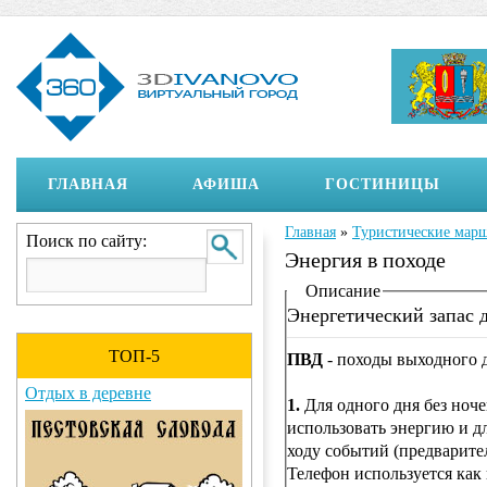
ГЛАВНАЯ
АФИША
ГОСТИНИЦЫ
Главная
»
Туристические мар
Вы здесь
Поиск по сайту:
Энергия в походе
Отображение на страни
Описание
Энергетический запас 
ТОП-5
ПВД
- походы выходного д
Отдых в деревне
1.
Для одного дня без ноче
использовать энергию и дл
ходу событий (предварите
Телефон используется как