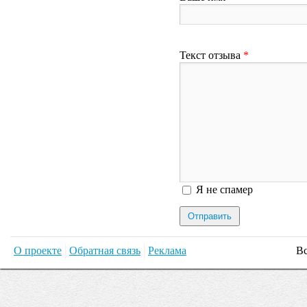
Текст отзыва
*
Я спамер
Я не спамер
О проекте
Обратная связь
Реклама
Вс