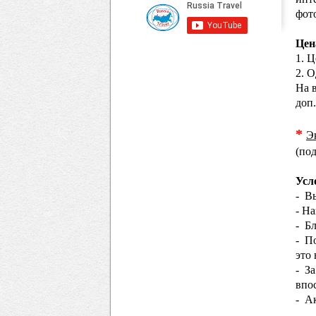
фот
Цен
1. 
2. 
На 
доп.
*
Э
(по
Усл
- Вы
- Н
- Бл
- По
это
- За
впо
- А