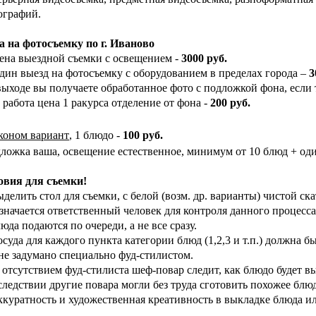
ографий.
а на фотосъемку по г. Иваново
Цена выездной съемки с освещением -
3000 руб.
Один выезд на фотосъемку с оборудованием в пределах города –
3
выходе вы получаете обработанное фото с подложкой фона, если т
 работа цена 1 ракурса отделение от фона -
200 руб.
коном вариант
, 1 блюдо -
100 руб.
дложка ваша, освещение естественное, минимум от 10 блюд + оди
овия для съемки!
делить стол для съемки, с белой (возм. др. варианты) чистой ск
азначается ответственный человек для контроля данного процесса
юда подаются по очереди, а не все сразу.
суда для каждого пункта категории блюд (1,2,3 и т.п.) должна б
 не задумано специально фуд-стилистом.
 отсутствием фуд-стилиста шеф-повар следит, как блюдо будет в
следствии другие повара могли без труда сготовить похожее блю
ккуратность и художественная креативность в выкладке блюда ил