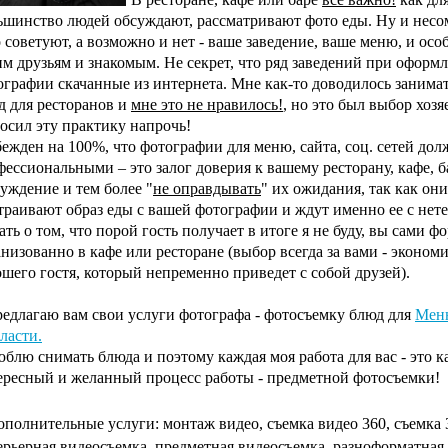
ьшинство людей обсуждают, рассматривают фото еды. Ну и несо
 советуют, а возможно и нет - ваше заведение, ваше меню, и осо
им друзьям и знакомым. Не секрет, что ряд заведений при оформ
ографии скачанные из интернета. Мне как-то доводилось занимат
д для ресторанов и
мне это не нравилось!
, но это был выбор хозя
росил эту практику напрочь!
бежден на 100%, что фотографии для меню, сайта, соц. сетей д
фессиональными – это залог доверия к вашему ресторану, кафе, б
луждение и тем более "
не оправдывать
" их ожидания, так как он
траивают образ еды с вашей фотографии и ждут именно ее с нете
ть о том, что порой гость получает в итоге я не буду, вы сами фо
анизованно в кафе или ресторане (выбор всегда за вами - эконом
ошего гостя, который непременно приведет с собой друзей).
редлагаю вам свои услуги фотографа - фотосъемку блюд для
Меню
ласти.
блю снимать блюда и поэтому каждая моя работа для вас - это к
ересный и желанный процесс работы - предметной фотосъемки!
ополнительные услуги: монтаж видео, съемка видео 360, съемка
ерьерная видеосъемка, предметная видеосъемка, разноформатная 