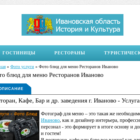
ГОСТИНИЦЫ
РЕСТОРАНЫ
ТУРИСТИЧЕС
ная
»
Фото услуги
»
Фото блюд для меню Ресторанов Иваново
здесь
то блюд для меню Ресторанов Иваново
бражение на странице
ОПИСАНИЕ
торан, Кафе, Бар и др. заведения г. Иваново - Услу
(АКТИВНАЯ
ВКЛАДКА)
Фотограф для меню – это такая же необходи
Иваново
, как и дизайнер интерьера, профес
персонал - это формирует в итоге основу и 
и гостем!
В ресторане, кафе или баре
все важно!
как для