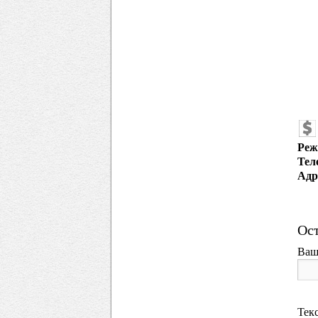
Реж
Тел
Адр
Ост
Ваш
Тек