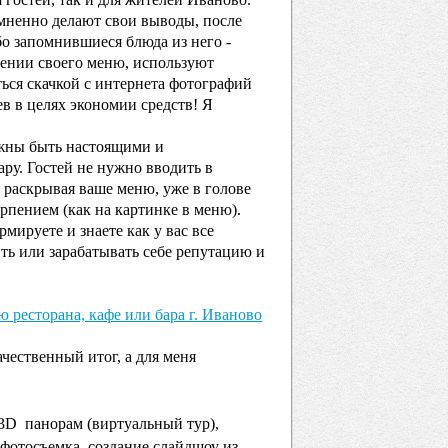
мненно делают свои выводы, после
бо запомнившиеся блюда из него -
лении своего меню, используют
ься скачкой с интернета фотографий
ев в целях экономии средств! Я
олжны быть настоящими и
ару. Гостей не нужно вводить в
и раскрывая ваше меню, уже в голове
рпением (как на картинке в меню).
рмируете и знаете как у вас все
ить или зарабатывать себе репутацию и
 ресторана, кафе или бара г. Иваново
ачественный итог, а для меня
 3D панорам (виртуальный тур),
фотосъемка, создание слайдшоу из