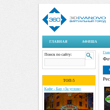
ГЛАВНАЯ
АФИША
Глав
Вы 
Поиск по сайту:
Фо
Ото
Рес
ТОП-5
Кафе - Бар «За углом»