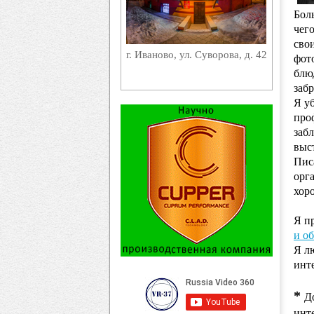
Бол
чего
сво
г. Иваново, ул. Суворова, д. 42
фот
блю
заб
Я у
про
заб
выс
Писа
орг
хор
Я п
и об
Я лю
инт
*
Д
инт