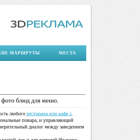
КИЕ МАРШРУТЫ
МЕСТА
га фото блюд для меню.
мость любого
ресторана или кафе г.
сиональные повара, и управляющий
доверительный диалог между заведением
 гостей, так и для жителей Иваново.