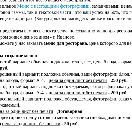
вильное
Меню с настоящими фотографиями
, заманчивыми цена
овой гаммы, так и текстовой части - это ваш успех на 50%, что 
 еще не один раз! (Блюда должны выглядеть так же красочно и а
предлагаем вам весь спектр услуг по созданию меню для ресторан
ром живем день за днем - г. Иваново.
можете у нас заказать
меню для ресторана
, цена которого для в
ы создание меню:
остой вариант: обычная подложка, текст, вес, цена блюда, форма
руб.
прощенный вариант: подложка обычная, ваши фотографии блюд, те
а блюда, формат А-4. -
цена за один лист без печати
-
250 руб.
андартный вариант: подложка обсуждаемая, фотографии заказ у на
а блюда, формат А-4. -
цена за один лист без печати
-
200 руб.
ерсональный вариант: подложка обсуждаемая, фотографии заказ у 
уждаемый.
на за один лист без печати
-
Договорная
орректировка цен у готового меню заказчика (необходимы исхо
)
цена за один лист без печати
-
50 руб.