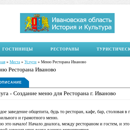
ГОСТИНИЦЫ
РЕСТОРАНЫ
ТУРИСТИЧЕС
ная
»
Места
»
Услуги
»
Меню Ресторана Иваново
здесь
ню Ресторана Иваново
бражение на странице
ОПИСАНИЕ
уга - Создание меню для Ресторана г. Иваново
(АКТИВНАЯ
ВКЛАДКА)
ое заведение общепита, будь то ресторан, кафе, бар, столовая в 
вильного и грамотного меню.
 это начало! Начало диалога, между рестораном и гостем, и это 
орой зависит итог всего вашего мероприятия.