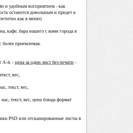
ми и удобным восприятием - как
гость останется довольным и придет к
ппетитно как в меню)
а, кафе, бара нашего с вами города в
ас более приемлемая.
т А-4. -
цена за один лист без печати
-
кст, вес,
с, текст, вес,
нас, текст, вес, цена блюда формат
дники PSD или отсканированные листы в