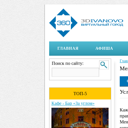
ГЛАВНАЯ
АФИША
Глав
Вы 
Поиск по сайту:
Ме
Ото
Усл
ТОП-5
Кафе - Бар «За углом»
Кажд
пра
Меню
кот