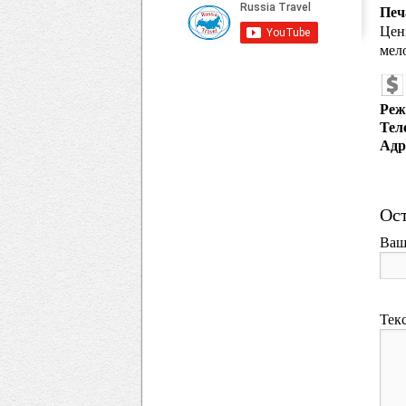
Печ
Цен
мел
Реж
Тел
Адр
Ост
Ваш
Тек