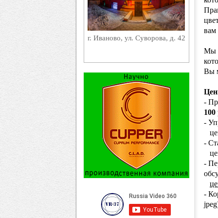
Пра
цвет
вам
г. Иваново, ул. Суворова, д. 42
Мы 
кото
Вы 
Цен
- Пр
100 
- У
цен
- Ст
цен
- П
обс
це
- К
jpeg