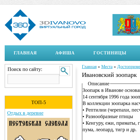
ГЛАВНАЯ
АФИША
ГОСТИНИЦЫ
Главная
»
Места
»
Достоприме
Вы здесь
Поиск по сайту:
Ивановский зоопарк
Отображение на страни
Описание
Зоопарк в Иванове основан
14 сентября 1996 года зоо
ТОП-5
В коллекции зоопарка нас
• Рептилии (черепахи, пе
Отдых в деревне
• Разнообразные птицы
• Кенгуру, ежи, приматы, г
пума, леопард, тигр и др.