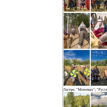
Лагерь: "Мономах"; "Русс