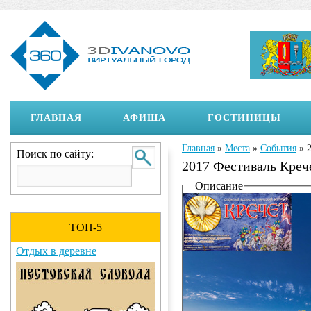
ГЛАВНАЯ
АФИША
ГОСТИНИЦЫ
Главная
»
Места
»
События
»
Вы здесь
Поиск по сайту:
2017 Фестиваль Креч
Отображение на страни
Описание
ТОП-5
Отдых в деревне