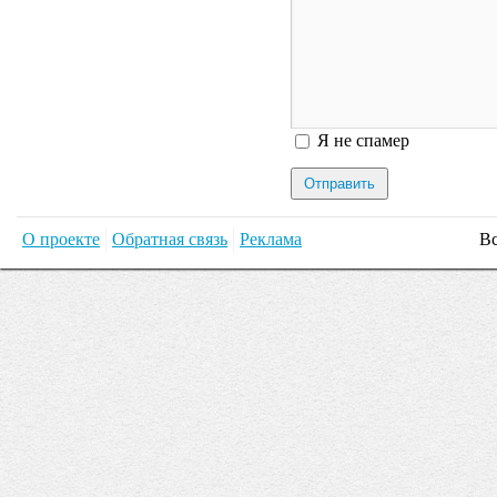
Я спамер
Я не спамер
О проекте
Обратная связь
Реклама
Вс