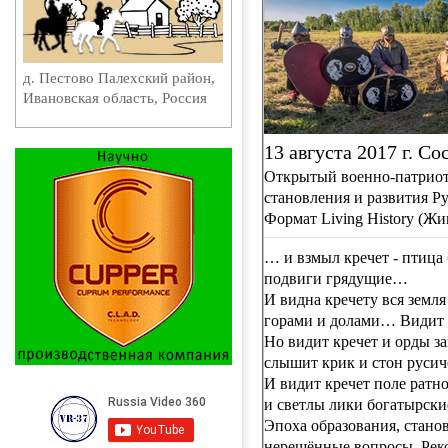
д. Пестово Палехский район,
Ивановская область, Россия
13 августа 2017 г. Сос
Открытый военно-патриот
становления и развития Ру
Формат Living History (Жи
… и взмыл кречет - птица 
подвиги грядущие…
И видна кречету вся земля
горами и долами… Видит к
Но видит кречет и орды з
слышит крик и стон руси
И видит кречет поле ратн
и светлы лики богатырски
Эпоха образования, стано
нерешённые вопросы. Реко