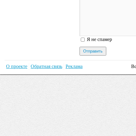
Я спамер
Я не спамер
О проекте
Обратная связь
Реклама
Вс