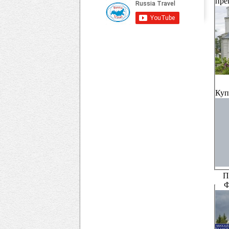
пре
Куп
П
Ф