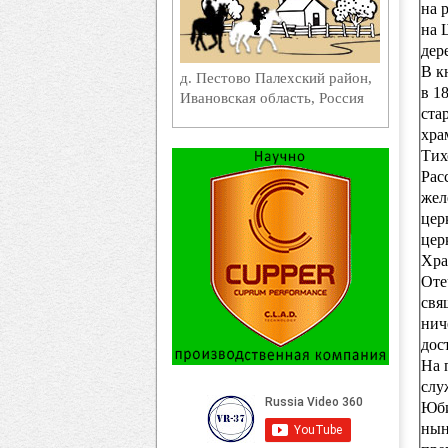
на 
на 
дер
В к
д. Пестово Палехский район,
в 1
Ивановская область, Россия
ста
хра
Тих
Рас
жел
цер
цер
Хра
Оте
свя
нич
дос
На 
слу
Юби
нын