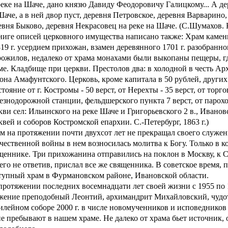
реке на Шаче, дано князю Давиду Феодоровичу Галицкому... А дер
Шаче, а в ней двор пуст, деревня Петровское, деревня Варварино
евня Быково, деревня Некрасовец на реке на Шаче. (С.Шумахов. 
ниге описей церковного имущества написано также: Храм камен
819 г. усердием прихожан, взамен деревянного 1701 г. разобранно
рожилов, недалеко от храма монахами были выкопаны пещеры, г
ме. Кладбище при церкви. Престолов два: в холодной в честь Арх
она Амафунтского. Церковь, кроме капитала в 50 рублей, других
стояние от г. Костромы - 50 верст, от Нерехты - 35 верст, от тор
езнодорожной станции, фельдшерского пункта 7 верст, от парох
кви сел: Ильинского на реке Шаче и Григорьевского 2 в., Иванов
квей и соборов Костромской епархии. С.-Петербург, 1863 г.)
м на протяжении почти двухсот лет не прекращал своего служен
чественной войны в нем возносилась молитва к Богу. Только в 
щеннике. Три прихожанина отправились на поклон в Москву, к С
его не ответив, прислал все же священника. В советское время,
тупный храм в Фурмановском районе, Ивановской области.
протяжении последних восемнадцати лет своей жизни с 1955 по 1
жение преподобный Леонтий, архимандрит Михайловский, чудот
лейном соборе 2000 г. в числе новомученников и исповедников
е пребывают в нашем храме. Не далеко от храма бьет источник