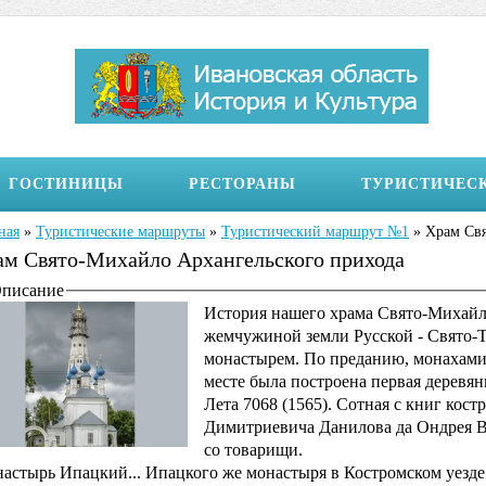
ГОСТИНИЦЫ
РЕСТОРАНЫ
ТУРИСТИЧЕС
ная
»
Туристические маршруты
»
Туристический маршрут №1
»
Храм Свя
здесь
ам Свято-Михайло Архангельского прихода
бражение на странице
писание
История нашего храма Свято-Михайло
жемчужиной земли Русской - Свято-
монастырем. По преданию, монахами 
месте была построена первая деревян
Лета 7068 (1565). Сотная с книг кос
Димитриевича Данилова да Ондрея В
со товарищи.
астырь Ипацкий... Ипацкого же монастыря в Костромском уезде