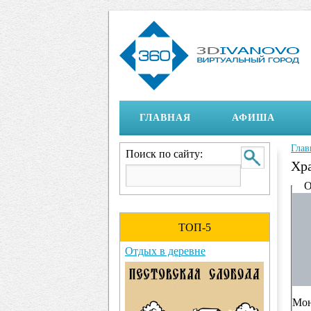
ГЛАВНАЯ
АФИША
Глав
Вы 
Поиск по сайту:
Хр
Ото
О
ТОП-5
Отдых в деревне
Мон