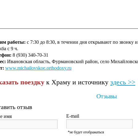
им работы:
с 7:30 до 8:30, в течении дня открывают по звонку и 
ба с 9 ч.
ефон:
8 (930) 340-70-31
ес:
Ивановская область, Фурмановский район, село Михайловск
т:
www.michailovskoe.orthodoxy.ru
казать поездку
к Храму и источнику
здесь >>
Отзывы
авить отзыв
E-mail
е имя
*не будет отображаться