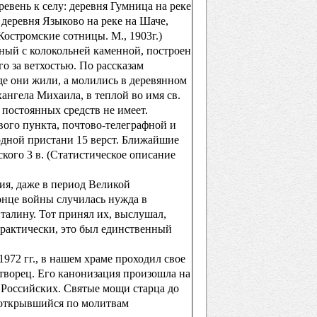
евень к селу: деревня Гумница на реке
, деревня Языково на реке на Шаче,
Костромские сотницы. М., 1903г.)
ный с колокольней каменной, построен
го за ветхостью. По рассказам
де они жили, а молились в деревянном
ангела Михаила, в теплой во имя св.
 постоянных средств не имеет.
гового пункта, почтово-телеграфной и
одной пристани 15 верст. Ближайшие
ского 3 в. (Статистическое описание
ия, даже в период Великой
конце войны случилась нужда в
талину. Тот принял их, выслушал,
 практически, это был единственный
972 гг., в нашем храме проходил свое
ворец. Его канонизация произошла на
 Российских. Святые мощи старца до
, открывшийся по молитвам