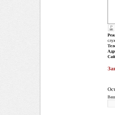
Реж
служ
Тел
Адр
Сай
За
Ост
Ваш