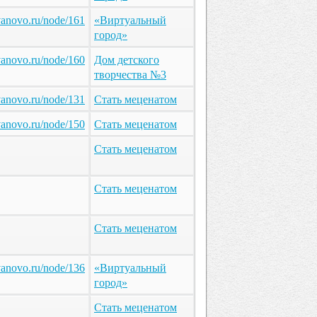
ivanovo.ru/node/161
«Виртуальный
город»
ivanovo.ru/node/160
Дом детского
творчества №3
ivanovo.ru/node/131
Стать меценатом
ivanovo.ru/node/150
Стать меценатом
Стать меценатом
Стать меценатом
Стать меценатом
ivanovo.ru/node/136
«Виртуальный
город»
Стать меценатом