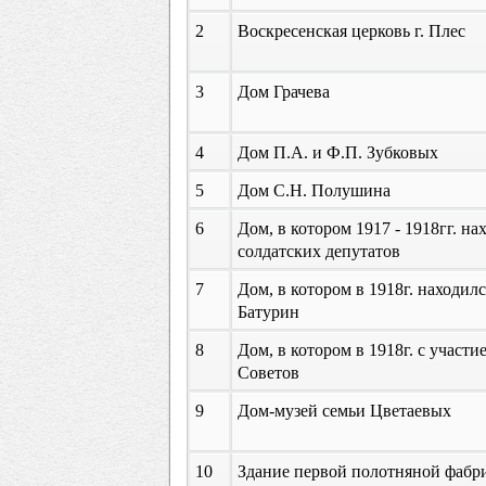
2
Воскресенская церковь г. Плес
3
Дом Грачева
4
Дом П.А. и Ф.П. Зубковых
5
Дом С.Н. Полушина
6
Дом, в котором 1917 - 1918гг. 
солдатских депутатов
7
Дом, в котором в 1918г. находил
Батурин
8
Дом, в котором в 1918г. с участ
Советов
9
Дом-музей семьи Цветаевых
10
Здание первой полотняной фабри