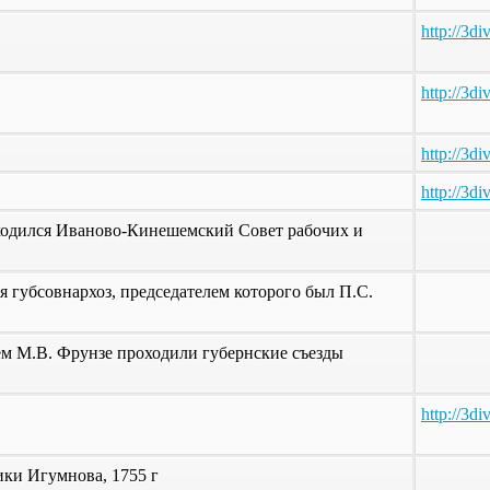
http://3d
http://3d
http://3d
http://3d
находился Иваново-Кинешемский Совет рабочих и
ся губсовнархоз, председателем которого был П.С.
ием М.В. Фрунзе проходили губернские съезды
http://3d
ки Игумнова, 1755 г