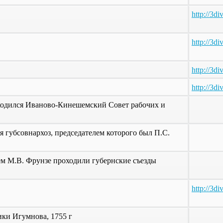
http://3d
http://3d
http://3d
http://3d
находился Иваново-Кинешемский Совет рабочих и
ся губсовнархоз, председателем которого был П.С.
ием М.В. Фрунзе проходили губернские съезды
http://3d
ки Игумнова, 1755 г