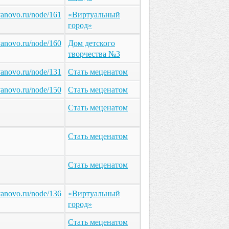
ivanovo.ru/node/161
«Виртуальный
город»
ivanovo.ru/node/160
Дом детского
творчества №3
ivanovo.ru/node/131
Стать меценатом
ivanovo.ru/node/150
Стать меценатом
Стать меценатом
Стать меценатом
Стать меценатом
ivanovo.ru/node/136
«Виртуальный
город»
Стать меценатом