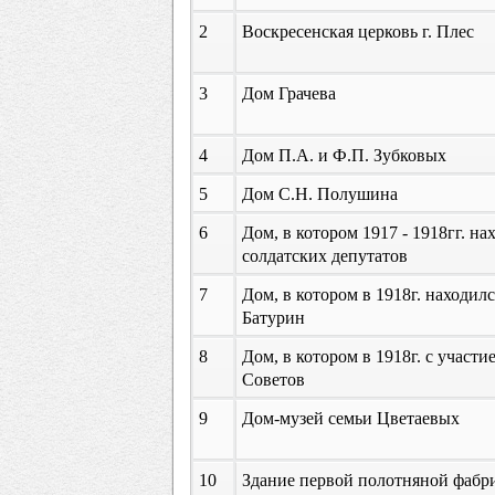
2
Воскресенская церковь г. Плес
3
Дом Грачева
4
Дом П.А. и Ф.П. Зубковых
5
Дом С.Н. Полушина
6
Дом, в котором 1917 - 1918гг. 
солдатских депутатов
7
Дом, в котором в 1918г. находил
Батурин
8
Дом, в котором в 1918г. с участ
Советов
9
Дом-музей семьи Цветаевых
10
Здание первой полотняной фабри