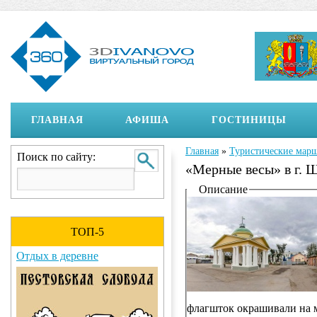
ГЛАВНАЯ
АФИША
ГОСТИНИЦЫ
Главная
»
Туристические мар
Вы здесь
Поиск по сайту:
«Мерные весы» в г. 
Отображение на страни
Описание
ТОП-5
Отдых в деревне
флагшток окрашивали на м