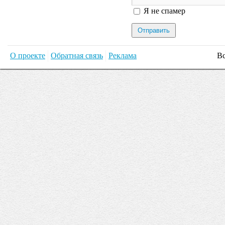
Я спамер
Я не спамер
О проекте
Обратная связь
Реклама
Вс